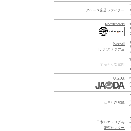
スペース広告ファイター
pincette world
baseball
下北沢スタジアム
オモチャな空間
JAGDA
江戸と座敷鷹
日本ハエトリグモ
研究センター