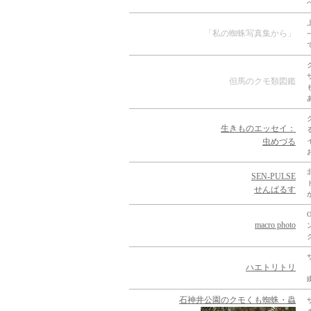
「私の蜘蛛写真集から」
但馬のクモ類図鑑
生きものエッセイ：
虫めづる
SEN-PULSE
せんぱるす
macro photo
ハエトリトリ
石神井公園のクモくも蜘蛛・蟲