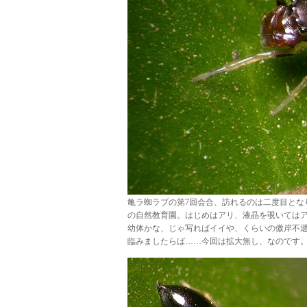
亀ラ蜘ラブの第7回会合、訪れるのは二度目とな
の自然教育園。はじめはアリ、液晶を覗いては
幼体かな、じゃ写ればイイや、くらいの傲岸不
臨みましたらば……今回は拡大無し、なのです