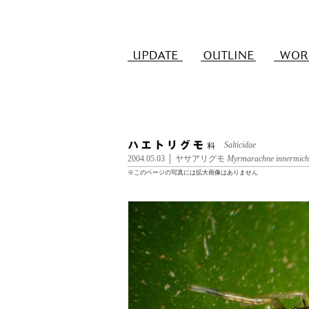
Salticidae
2004.05.03 │ ヤサアリグモ
Myrmarachne innermiche
※このページの写真には拡大画像はありません