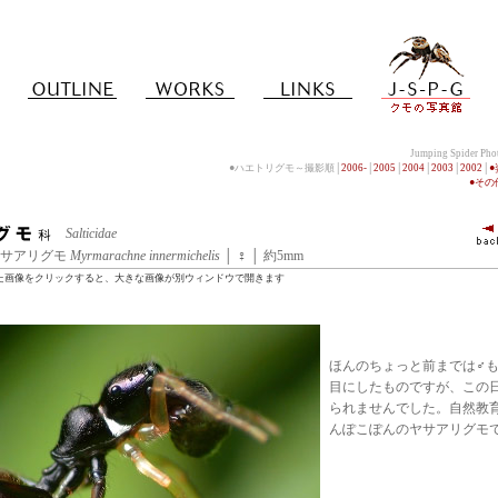
Jumping Spider Ph
●ハエトリグモ～撮影順│
2006-
│
2005
│
2004
│
2003
│
2002
│
●そ
Salticidae
 │ ヤサアリグモ
Myrmarachne innermichelis
│ ♀ │ 約5mm
た画像をクリックすると、大きな画像が別ウィンドウで開きます
ほんのちょっと前までは♂
目にしたものですが、この
られませんでした。自然教
んぽこぽんのヤサアリグモ