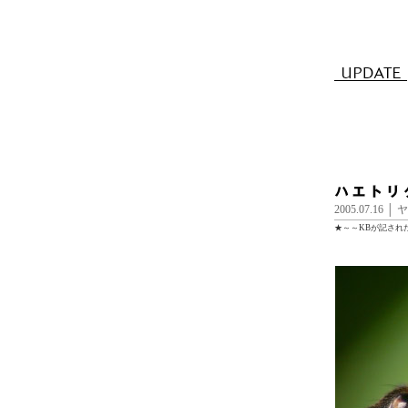
2005.07.16
★～～KBが記され