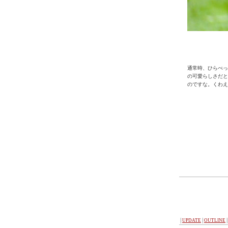
通常時、ひらべっ
の可愛らしさだと
のですな。くわえ
│
UPDATE
│
OUTLINE