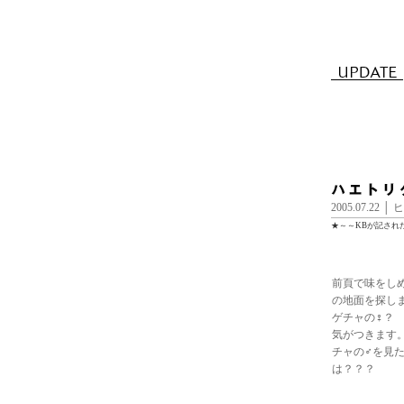
2005.07.2
★～～KBが記され
前頁で味をし
の地面を探し
ゲチャの♀？
気がつきます
チャの♂を見
は？？？