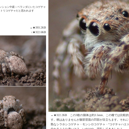
：マンション中庭～ベランダにいたコゲチャ
ヒトリコゲチャだと思われます
→★393.2KB
↓★322.6KB
←★322.2KB この3枚の個体は約3.5mm、この種では比
す。柄はありませんが腹部背面の凹部が目立ちます。それに
熟なシラホシコゲチャ・モンシロコゲチャ・“コゲチャハエト
分かるような違いは？ いやはや、混乱してきましたよ。