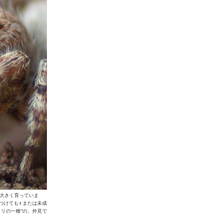
較的大きく育っていま
つけても♀または未成
リの一種”の、外見で