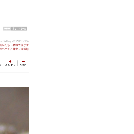
oto Gallery -CONTENTS-
●姿かたち・名前でさがす
の他のクモ／昆虫～撮影順