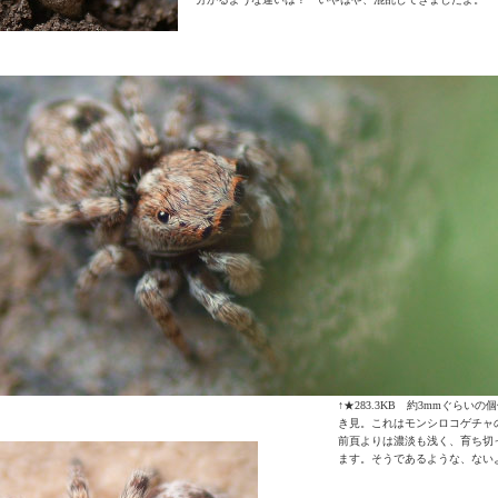
↑★283.3KB 約3mmぐらい
き見。これはモンシロコゲチャ
前頁よりは濃淡も浅く、育ち切
ます。そうであるような、ない