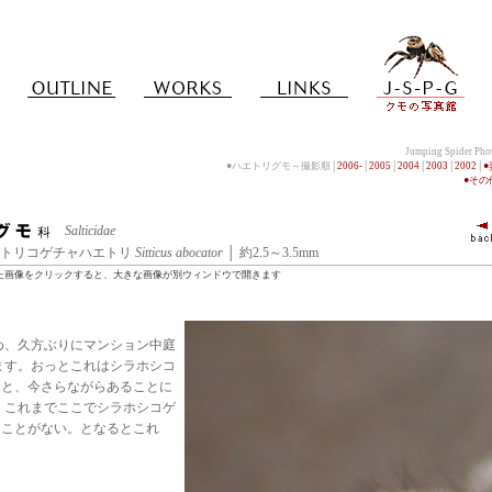
Jumping Spider Ph
●ハエトリグモ～撮影順│
2006-
│
2005
│
2004
│
2003
│
2002
│
●そ
Salticidae
2 │ ヒトリコゲチャハエトリ
Sitticus abocator
│ 約2.5～3.5mm
た画像をクリックすると、大きな画像が別ウィンドウで開きます
め、久方ぶりにマンション中庭
ます。おっとこれはシラホシコ
 と、今さらながらあることに
。これまでここでシラホシコゲ
たことがない。となるとこれ