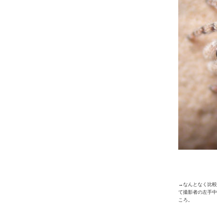
→なんとなく比較
て撮影者の左手中
ころ。