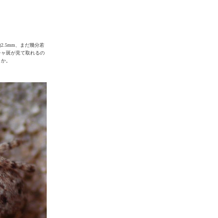
.5mm、まだ幾分若
チャ斑が見て取れるの
うか。