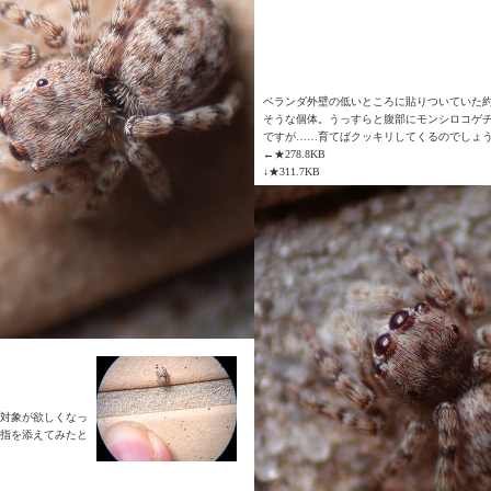
ベランダ外壁の低いところに貼りついていた約2
そうな個体。うっすらと腹部にモンシロコゲ
ですが……育てばクッキリしてくるのでしょ
←★278.8KB
↓★311.7KB
対象が欲しくなっ
指を添えてみたと