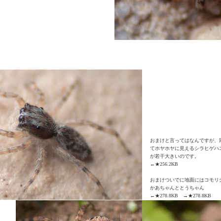
おまけと言ってはなんですが、
てホヤホヤに見えるシラヒゲハ
が若干大きいのです。
←★256.2KB
おまけついでに地面にはコモリ
かあちゃんととうちゃん
←★278.8KB →★278.8KB