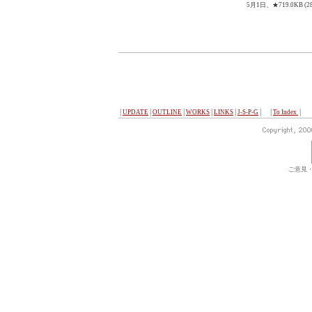
5月1日、★719.0KB (28
│
UPDATE
│
OUTLINE
│
WORKS
│
LINKS
│
J-S-P-G
│ │
To Index
│
ご意見