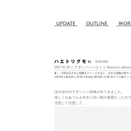
Salticidae
2007.03.30 │ アダンソンハエトリ
Hasarius adanso
★～～KBが記された画像をクリックすると、大きな画像が別ウ
◎D200
＋
前玉外し28-80
＋
Kenko MC4DG
＋
SB-30
＋
プラ板ディ
ほやほやのアダンソン幼体が出てきました。
珍しくおあつらえ向きに白い机の表面だったの
注意して注意して……