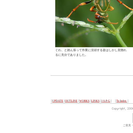
ぐわ、と踏ん張って作業に没頭する姿はしかし見惚れ
るに充分でありました。
│
UPDATE
│
OUTLINE
│
WORKS
│
LINKS
│
J-S-P-G
│ │
To Index
│
ご意見