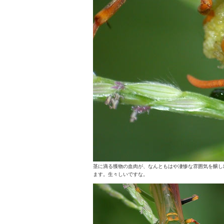
茎に滴る獲物の血肉が、なんともはや凄惨な雰囲気を醸し
ます。生々しいですな。