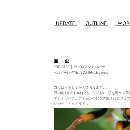
2003.08.30 │ セグロアシナガバチ
※このページの写真には拡大画像はありません
野ッぱらでしゃがんでおりますと、
目の前1メートルほど先で小刻みに頭を動かす黄
アシナガバチがアオムシの類を肉団子にこさえ
いやーワイルドライフ。