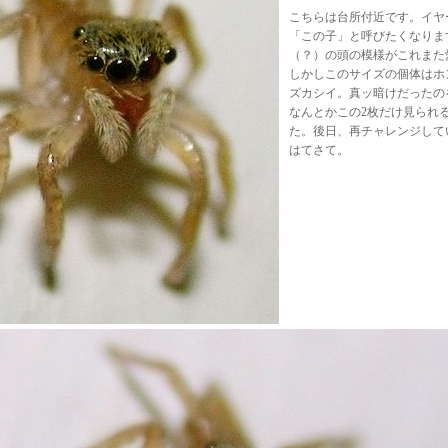
こちらは台所付近です。イヤ
「この子」と呼びたくなりま
（？）の頭の模様がこれまた
しかしこのサイズの個体はホ
ズカシイ。真ッ暗けだったの
なんとかこの2枚だけ見られ
た。後日、再チャレンジして
はてさて。