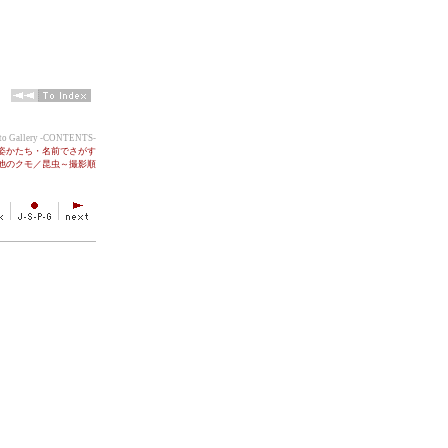
oto Gallery -CONTENTS-
●姿かたち・名前でさがす
の他のクモ／昆虫～撮影順