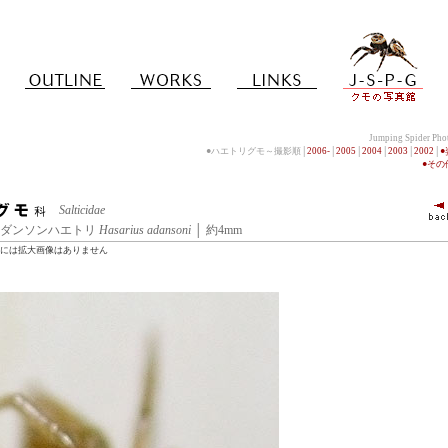
Jumping Spider Ph
●ハエトリグモ～撮影順│
2006-
│
2005
│
2004
│
2003
│
2002
│
●そ
Salticidae
1 │ アダンソンハエトリ
Hasarius adansoni
│ 約4mm
には拡大画像はありません