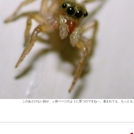
このあどけない顔が、←前ページのように育つのですね～。凄まれても、ちっとも