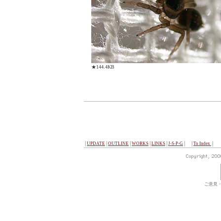
★144.4KB
│
UPDATE
│
OUTLINE
│
WORKS
│
LINKS
│
J-S-P-G
│ │
To Index
│
ご意見