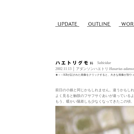
Salticidae
2002.11.13 │ アダンソンハエトリ
Hasarius adans
★～～KBが記された画像をクリックすると、大きな画像が別ウ
前日の小娘と同じかもしれません。違うかもし
よく見ると触肢のフサフサぐあいが違っている
もう、暖かい陽差しも少なくなってきたこの頃