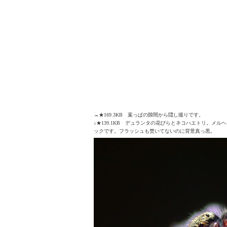
→★169.3KB 葉っぱの隙間から隠し撮りです。
↓★139.1KB デュランタの花びらとネコハエトリ。メル
ックです。フラッシュも焚いてないのに背景真っ黒。