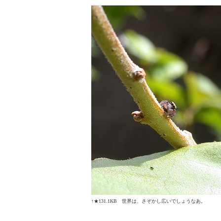
↑★131.1KB 世界は、さぞかし広いでしょうなあ。