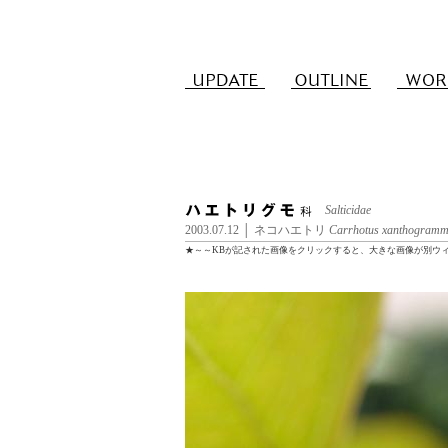
Salticidae
2003.07.12 │ ネコハエトリ
Carrhotus xanthogram
★～～KBが記された画像をクリックすると、大きな画像が別ウ