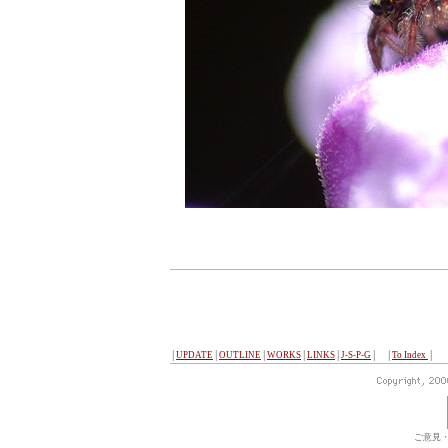
│
UPDATE
│
OUTLINE
│
WORKS
│
LINKS
│
J-S-P-G
│ │
To Index
│
ご意見