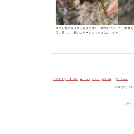
今回も顔撮りは良くありません。独特の平べったい触肢を
実に見ていて顔のニヤケるルックスなのですが……
│
UPDATE
│
OUTLINE
│
WORKS
│
LINKS
│
J-S-P-G
│ │
To Index
│
ご意見