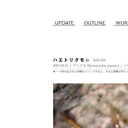
Salticidae
2003.09.05 │ アリグモ
Myrmarachne japonica
│ ♀?
★～～KBが記された画像をクリックすると、大きな画像が別ウ