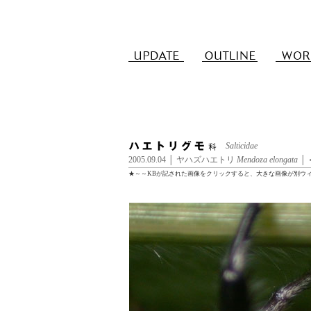
Salticidae
2005.09.04 │ ヤハズハエトリ
Mendoza elongata
│ 
★～～KBが記された画像をクリックすると、大きな画像が別ウ