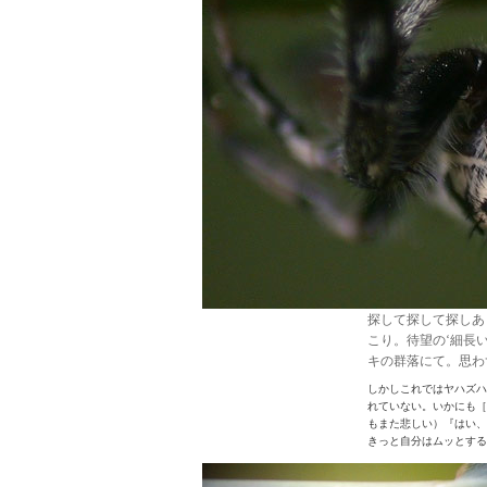
探して探して探しあ
こり。待望の‘細長
キの群落にて。思わ
しかしこれではヤハズハ
れていない。いかにも［J
もまた悲しい）『はい、
きっと自分はムッとする