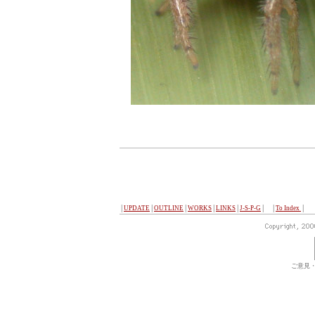
│
UPDATE
│
OUTLINE
│
WORKS
│
LINKS
│
J-S-P-G
│ │
To Index
│
ご意見