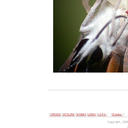
│
UPDATE
│
OUTLINE
│
WORKS
│
LINKS
│
J-S-P-G
│ │
To Index
│