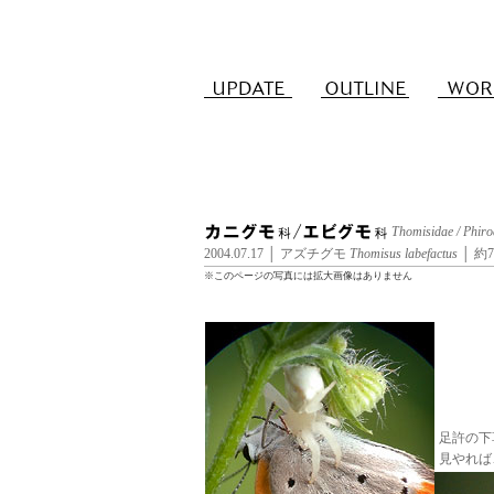
Thomisidae / Phir
2004.07.17 │ アズチグモ
Thomisus labefactus
│ 約
※このページの写真には拡大画像はありません
足許の下
見やれば