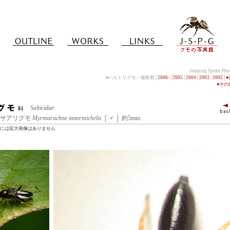
Jumping Spider Ph
●ハエトリグモ～撮影順│
2006-
│
2005
│
2004
│
2003
│
2002
│
●そ
Salticidae
 │ ヤサアリグモ
Myrmarachne innermichelis
│ ♂ │ 約5mm
には拡大画像はありません