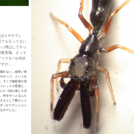
っぱりヤサでし
居ても立ってもい
ぶっ飛ばしてやっ
然教育園。さっそ
アリグモ♂を何頭
ですが……
撮れない。細長い体
やがって。というわ
。そこで撮影者が見
イレットの壁面に、
に4～5頭が身じろぎ
。何をやっとるんだ
さえとして数カット
すっかりテンション
なのでした。