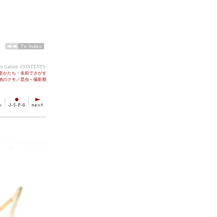
oto Gallery -CONTENTS-
●姿かたち・名前でさがす
の他のクモ／昆虫～撮影順