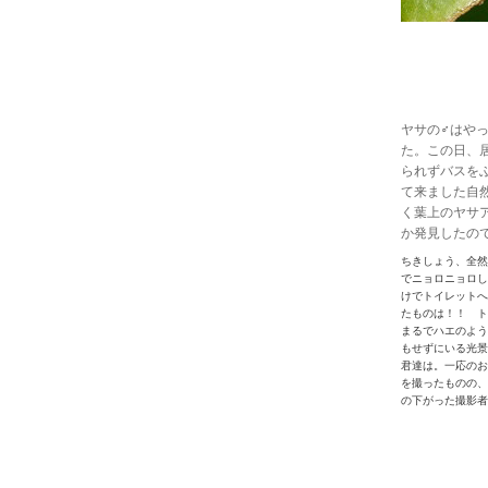
ヤサの♂はや
た。この日、
られずバスを
て来ました自
く葉上のヤサ
か発見したの
ちきしょう、全然
でニョロニョロし
けでトイレットへ
たものは！！ ト
まるでハエのよう
もせずにいる光景
君達は。一応のお
を撮ったものの、
の下がった撮影者